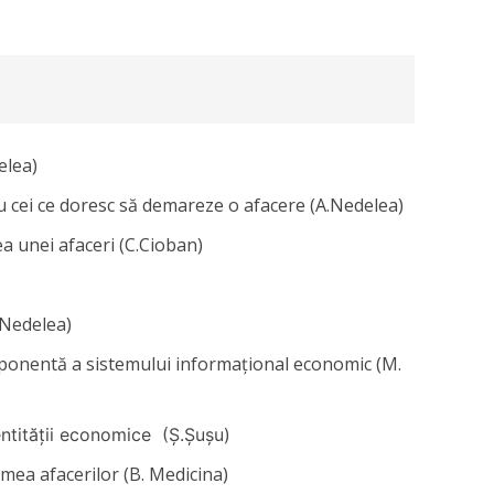
elea)
cei ce doresc să demareze o afacere (A.Nedelea)
a unei afaceri (C.Cioban)
.Nedelea)
ponentă a sistemului informaţional economic (M.
entității economice (Ș.Șușu)
umea afacerilor (B. Medicina)