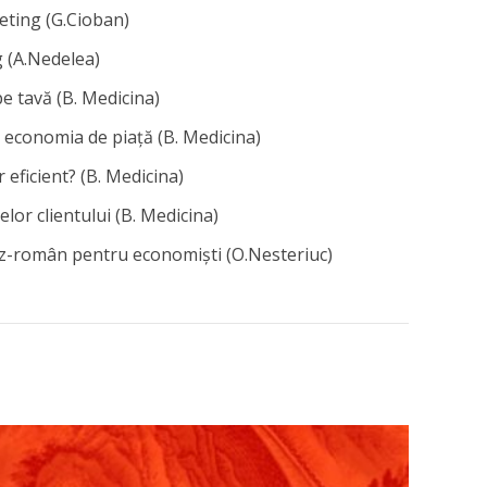
eting (G.Cioban)
 (A.Nedelea)
pe tavă (B. Medicina)
 economia de piață (B. Medicina)
eficient? (B. Medicina)
or clientului (B. Medicina)
ez-român pentru economiști (O.Nesteriuc)