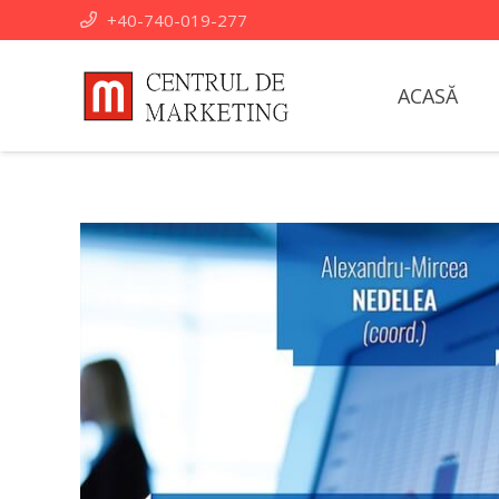
+40-740-019-277
ACASĂ