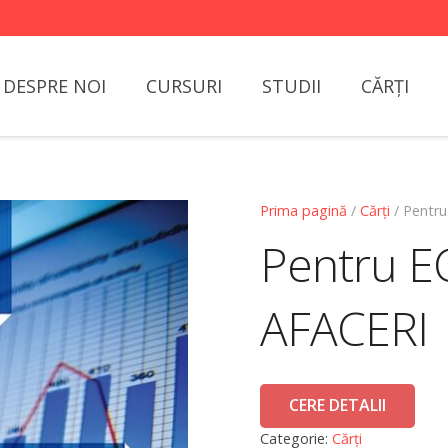
DESPRE NOI
CURSURI
STUDII
CĂRȚI
Prima pagină
/
Cărți
/ Pentr
Pentru E
AFACERI
CERE DETALII
Categorie:
Cărți